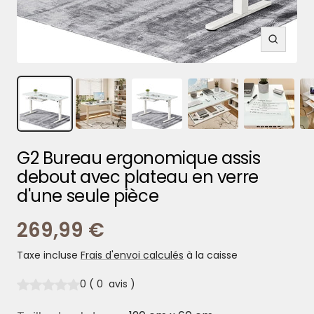
Zoom
G2 Bureau ergonomique assis
debout avec plateau en verre
d'une seule pièce
Prix
269,99 €
Taxe incluse
Frais d'envoi calculés
à la caisse
de
0
(
0
avis
)
vente