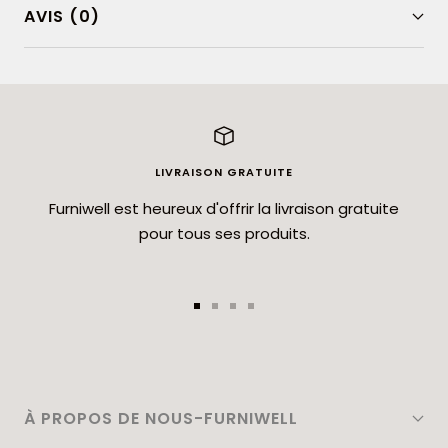
AVIS (0)
LIVRAISON GRATUITE
Furniwell est heureux d'offrir la livraison gratuite
pour tous ses produits.
Aller
Aller
Aller
Aller
au
au
au
au
slide
slide
slide
slide
1
2
3
4
À PROPOS DE NOUS-FURNIWELL