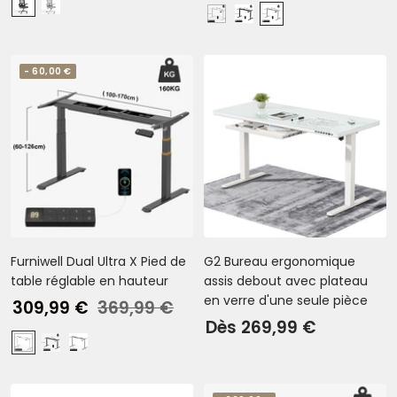
vente
normal
N
G
B
N
G
vente
o
r
l
o
r
i
i
a
i
i
r
s
- 60,00 €
n
r
s
c
Furniwell Dual Ultra X Pied de
G2 Bureau ergonomique
table réglable en hauteur
assis debout avec plateau
en verre d'une seule pièce
Prix
Prix
309,99 €
369,99 €
Prix
Dès 269,99 €
de
normal
B
N
G
de
vente
l
o
r
vente
a
i
i