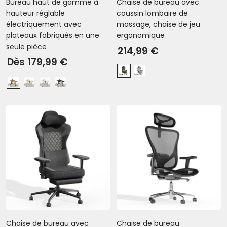
Bureau haut de gamme à
Chaise de bureau avec
r
hauteur réglable
coussin lombaire de
électriquement avec
massage, chaise de jeu
plateaux fabriqués en une
ergonomique
seule pièce
Prix
214,99 €
Prix
Dès 179,99 €
de
G
G
de
vente
C
É
B
N
r
r
vente
h
r
l
o
i
i
ê
a
a
i
s
s
n
b
n
r
f
e
l
c
-
o
F
e
-
N
n
o
-
B
o
c
n
B
l
i
é
c
l
a
r
é
a
n
-
n
c
N
c
Chaise de bureau avec
Chaise de bureau