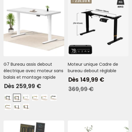
- 220,00 €
n
r
s
c
G7 Bureau assis debout
Moteur unique Cadre de
électrique avec moteur sans
bureau debout réglable
balais et montage rapide
Prix
Dès 149,99 €
Prix
Dès 259,99 €
de
Prix
369,99 €
de
vente
normal
N
C
B
B
É
N
vente
o
h
l
a
r
o
C
B
É
i
ê
a
m
a
i
h
l
r
r
n
n
b
b
r
ê
a
a
-
e
c
o
l
-
n
n
b