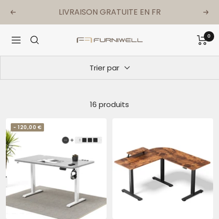
Passer
LIVRAISON GRATUITE EN FR
Précédent
Suiv
au
contenu
0
Furniwell-
Navigation
fr
Trier par
16 produits
- 120,00 €