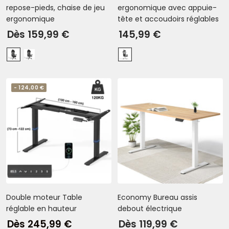
o
repose-pieds, chaise de jeu
ergonomique avec appuie-
ergonomique
tête et accoudoirs réglables
i
Prix
Prix
Dès 159,99 €
r
145,99 €
de
de
G
G
N
vente
vente
r
r
o
i
i
i
- 124,00 €
s
s
r
f
f
（
o
o
C
n
n
o
c
c
t
é
é
o
a
s
n
v
a
）
e
n
(
Double moteur Table
Economy Bureau assis
c
s
4
réglable en hauteur
debout électrique
r
r
5
Prix
Prix
Dès 245,99 €
Dès 119,99 €